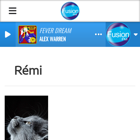
FEVER DREAM
ALEX WARREN
Rémi