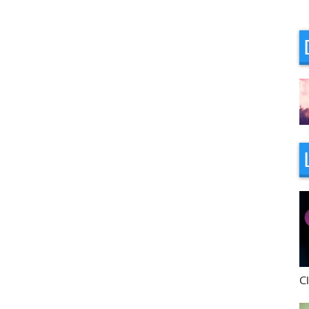
16h/19h avec Rémi
C