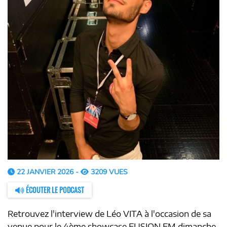
22 JANVIER 2026 -
3209 VUES
ÉCOUTER LE PODCAST
Retrouvez l'interview de Léo VITA à l'occasion de sa
venue pour le 4ème showcase FUSION FM dimanche