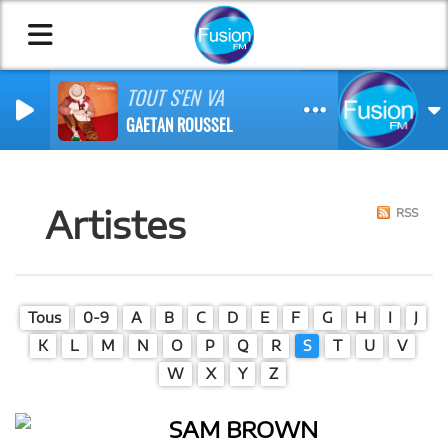
TOUT S'EN VA
GAETAN ROUSSEL
Artistes
RSS
Tous
0-9
A
B
C
D
E
F
G
H
I
J
K
L
M
N
O
P
Q
R
S
T
U
V
W
X
Y
Z
SAM BROWN