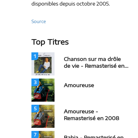
disponibles depuis octobre 2005.
Source
Top Titres
1
Chanson sur ma drôle
de vie - Remasterisé en
2008
3
Amoureuse
5
Amoureuse -
Remasterisé en 2008
7
Bahia - Remasterisé en