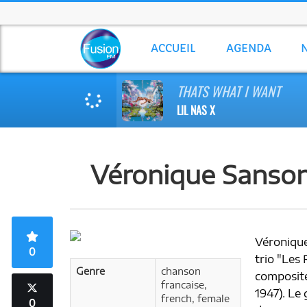
ACCUEIL
AGENDA
THATS WHAT I WANT
LIL NAS X
Véronique Sanso
Véronique
0
trio "Les
Genre
chanson
composite
francaise,
1947). Le 
french, female
0