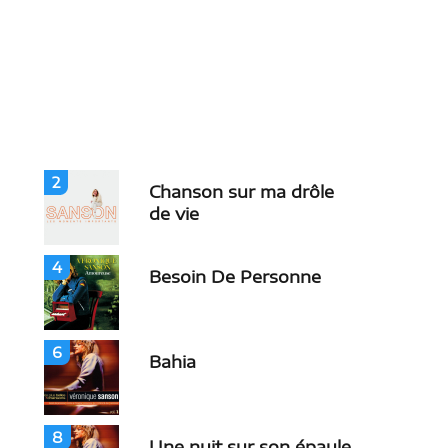
2
Chanson sur ma drôle
de vie
4
Besoin De Personne
6
Bahia
8
Une nuit sur son épaule