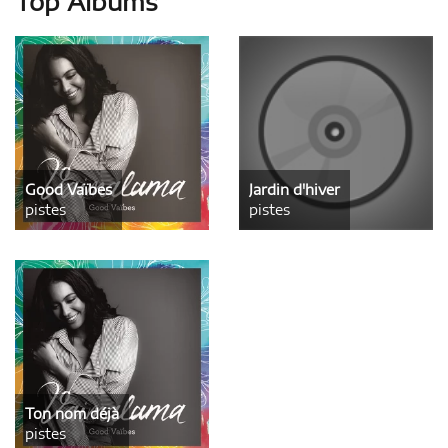
Top Albums
Good Vaïbes
Jardin d'hiver
pistes
pistes
Ton nom déjà
pistes