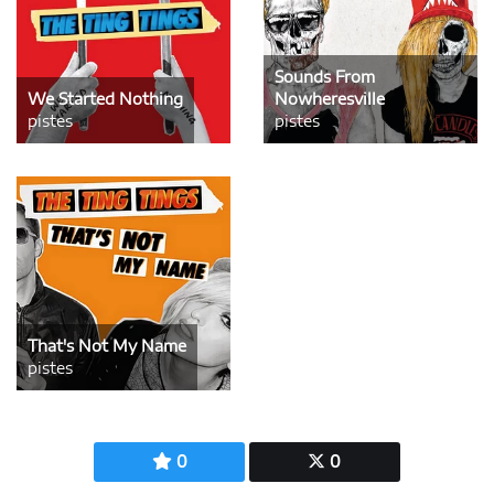
Sounds From
We Started Nothing
Nowheresville
pistes
pistes
That's Not My Name
pistes
0
0