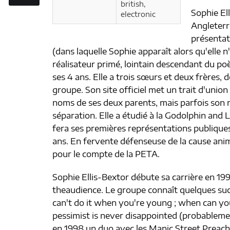
british,
Sophie El
electronic
Angleterre
présentat
(dans laquelle Sophie apparaît alors qu'elle n
réalisateur primé, lointain descendant du po
ses 4 ans. Elle a trois sœurs et deux frères, 
groupe. Son site officiel met un trait d'union 
noms de ses deux parents, mais parfois son 
séparation. Elle a étudié à la Godolphin and
fera ses premières représentations publique
ans. En fervente défenseuse de la cause anim
pour le compte de la PETA.
Sophie Ellis-Bextor débute sa carrière en 19
theaudience. Le groupe connaît quelques succ
can't do it when you're young ; when can you 
pessimist is never disappointed (probablemen
en 1998 un duo avec les Manic Street Preache