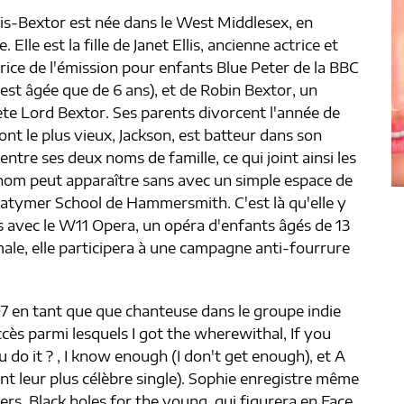
lis-Bextor est née dans le West Middlesex, en
. Elle est la fille de Janet Ellis, ancienne actrice et
rice de l'émission pour enfants Blue Peter de la BBC
'est âgée que de 6 ans), et de Robin Bextor, un
ète Lord Bextor. Ses parents divorcent l'année de
dont le plus vieux, Jackson, est batteur dans son
entre ses deux noms de famille, ce qui joint ainsi les
nom peut apparaître sans avec un simple espace de
 Latymer School de Hammersmith. C'est là qu'elle y
s avec le W11 Opera, un opéra d'enfants âgés de 13
ale, elle participera à une campagne anti-fourrure
97 en tant que que chanteuse dans le groupe indie
ès parmi lesquels I got the wherewithal, If you
do it ? , I know enough (I don't get enough), et A
t leur plus célèbre single). Sophie enregistre même
rs, Black holes for the young, qui figurera en Face