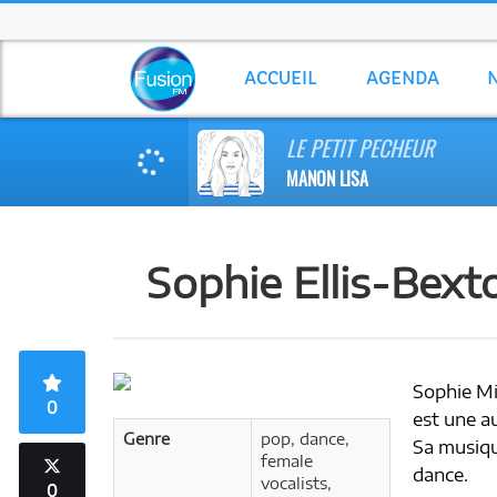
ACCUEIL
AGENDA
LE PETIT PECHEUR
MANON LISA
Sophie Ellis-Bext
Sophie Mic
0
est une a
Genre
pop, dance,
Sa musiqu
female
dance.
vocalists,
0