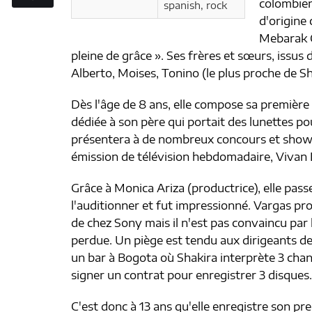
colombien
spanish, rock
d'origine
Mebarak C
pleine de grâce ». Ses frères et sœurs, issus
Alberto, Moises, Tonino (le plus proche de Sh
Dès l'âge de 8 ans, elle compose sa premièr
dédiée à son père qui portait des lunettes pou
présentera à de nombreux concours et shows
émission de télévision hebdomadaire, Vivan Lo
Grâce à Monica Ariza (productrice), elle pas
l'auditionner et fut impressionné. Vargas pr
de chez Sony mais il n'est pas convaincu par 
perdue. Un piège est tendu aux dirigeants d
un bar à Bogota où Shakira interprète 3 chan
signer un contrat pour enregistrer 3 disques.
C'est donc à 13 ans qu'elle enregistre son p