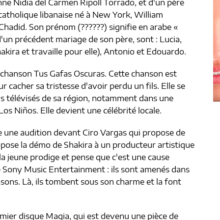
ne Nidia del Carmen Ripoll Torrado, et d'un père
 catholique libanaise né à New York, William
hadid. Son prénom (??????) signifie en arabe «
 d'un précédent mariage de son père, sont : Lucia,
akira et travaille pour elle), Antonio et Edouardo.
e chanson Tus Gafas Oscuras. Cette chanson est
r cacher sa tristesse d'avoir perdu un fils. Elle se
 télévisés de sa région, notamment dans une
s Niños. Elle devient une célébrité locale.
se une audition devant Ciro Vargas qui propose de
opose la démo de Shakira à un producteur artistique
la jeune prodige et pense que c'est une cause
e Sony Music Entertainment : ils sont amenés dans
sons. Là, ils tombent sous son charme et la font
remier disque Magia, qui est devenu une pièce de