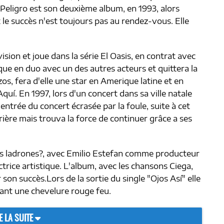
 Peligro est son deuxième album, en 1993, alors
le succès n'est toujours pas au rendez-vous. Elle
vision et joue dans la série El Oasis, en contrat avec
que en duo avec un des autres acteurs et quittera la
os, fera d'elle une star en Amerique latine et en
í. En 1997, lors d'un concert dans sa ville natale
'entrée du concert écrasée par la foule, suite à cet
ière mais trouva la force de continuer grâce a ses
los ladrones?, avec Emilio Estefan comme producteur
rice artistique. L'album, avec les chansons Ciega,
on succès.Lors de la sortie du single "Ojos Así" elle
ant une chevelure rouge feu.
E LA SUITE