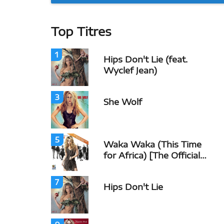
Top Titres
1
Hips Don't Lie (feat.
Wyclef Jean)
3
She Wolf
5
Waka Waka (This Time
for Africa) [The Official
2010 FIFA World Cup
(TM) Song] (feat.
7
Hips Don't Lie
Freshlyground)