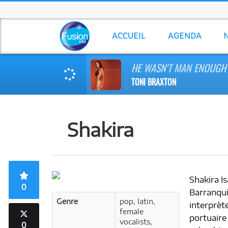
ACCUEIL
AGENDA
HE WASN'T MAN ENOUGH
TONI BRAXTON
Shakira
Shakira Is
0
Barranqui
Genre
pop, latin,
interprèt
female
portuaire
vocalists,
0