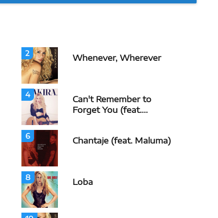
2
Whenever, Wherever
4
Can't Remember to
Forget You (feat.
Rihanna)
6
Chantaje (feat. Maluma)
8
Loba