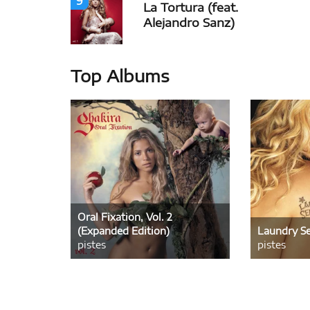
9
La Tortura (feat.
Alejandro Sanz)
Top Albums
Oral Fixation, Vol. 2
(Expanded Edition)
Laundry Se
pistes
pistes