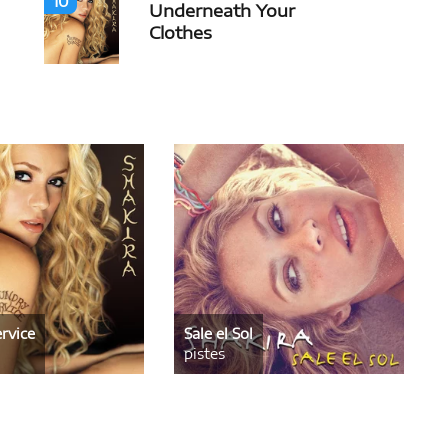
10
Underneath Your
Clothes
rvice
Sale el Sol
pistes