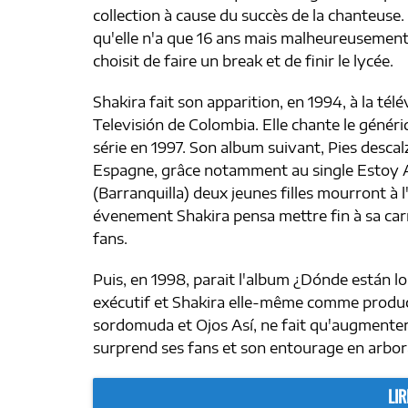
collection à cause du succès de la chanteuse.
qu'elle n'a que 16 ans mais malheureusement 
choisit de faire un break et de finir le lycée.
Shakira fait son apparition, en 1994, à la télé
Televisión de Colombia. Elle chante le généri
série en 1997. Son album suivant, Pies descalz
Espagne, grâce notamment au single Estoy Aqu
(Barranquilla) deux jeunes filles mourront à l
évenement Shakira pensa mettre fin à sa carr
fans.
Puis, en 1998, parait l'album ¿Dónde están 
exécutif et Shakira elle-même comme product
sordomuda et Ojos Así, ne fait qu'augmenter s
surprend ses fans et son entourage en arbor
LIR