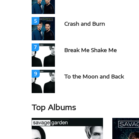
5
Crash and Burn
7
Break Me Shake Me
9
To the Moon and Back
Top Albums