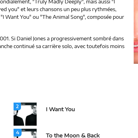
ndialement, "Truly Madly Deeply", mais aussi "I
ved you" et leurs chansons un peu plus rythmées,
e "I Want You" ou "The Animal Song", composée pour
 2001. Si Daniel Jones a progressivement sombré dans
nche continué sa carrière solo, avec toutefois moins
2
I Want You
4
To the Moon & Back