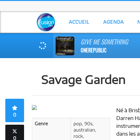
ACCUEIL
AGENDA
GIVE ME SOMETHING
ONEREPUBLIC
Savage Garden
Né à Bris
0
Darren Ha
Genre
pop, 90s,
instrument
australian,
dans les 
rock,
0