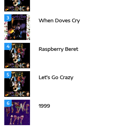
3
When Doves Cry
4
Raspberry Beret
5
Let's Go Crazy
6
1999