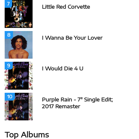
7
Little Red Corvette
8
I Wanna Be Your Lover
9
I Would Die 4 U
10
Purple Rain - 7" Single Edit;
2017 Remaster
Top Albums