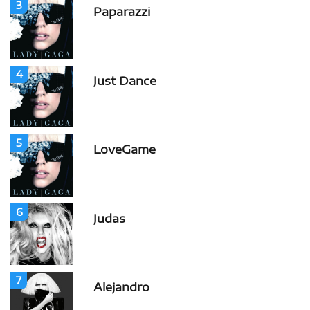
3
Paparazzi
4
Just Dance
5
LoveGame
6
Judas
7
Alejandro