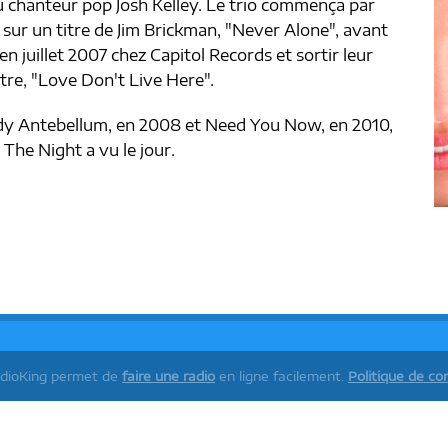
du chanteur pop Josh Kelley. Le trio commença par
r sur un titre de Jim Brickman, "Never Alone", avant
en juillet 2007 chez Capitol Records et sortir leur
itre, "Love Don't Live Here".
: Lady Antebellum, en 2008 et Need You Now, en 2010,
The Night a vu le jour.
adioKing permet de
faire une radio
en ligne facilement.
Politique de con