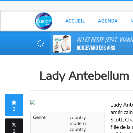
ACCUEIL
AGENDA
ALLEZ RESTE (FEAT. VIANN
BOULEVARD DES AIRS
Lady Antebellum
Lady Ante
0
américain
Genre
country,
Scott, Ch
modern
fille de l
country,
0