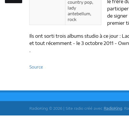
le frère 
country pop,
lady
participe
antebellum,
de signer 
rock
premier t
Ils ont sorti trois albums studio à ce jour 
et tout récemment - le 3 octobre 2011 - Own 
.
Source
RadioKing © 2026 | Site radio créé avec
RadioKing
. R