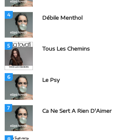
4
Débile Menthol
5
Tous Les Chemins
6
Le Psy
7
Ca Ne Sert A Rien D'Aimer
8