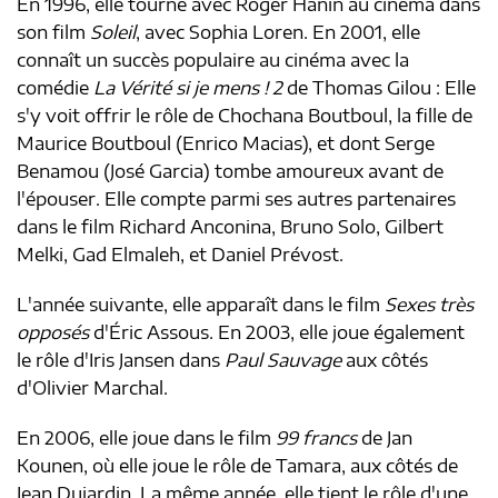
En 1996, elle tourne avec Roger Hanin au cinéma dans
son film
Soleil
, avec Sophia Loren. En 2001, elle
connaît un succès populaire au cinéma avec la
comédie
La Vérité si je mens ! 2
de Thomas Gilou : Elle
s'y voit offrir le rôle de Chochana Boutboul, la fille de
Maurice Boutboul (Enrico Macias), et dont Serge
Benamou (José Garcia) tombe amoureux avant de
l'épouser. Elle compte parmi ses autres partenaires
dans le film Richard Anconina, Bruno Solo, Gilbert
Melki, Gad Elmaleh, et Daniel Prévost.
L'année suivante, elle apparaît dans le film
Sexes très
opposés
d'Éric Assous. En 2003, elle joue également
le rôle d'Iris Jansen dans
Paul Sauvage
aux côtés
d'Olivier Marchal.
En 2006, elle joue dans le film
99 francs
de Jan
Kounen, où elle joue le rôle de Tamara, aux côtés de
Jean Dujardin. La même année, elle tient le rôle d'une