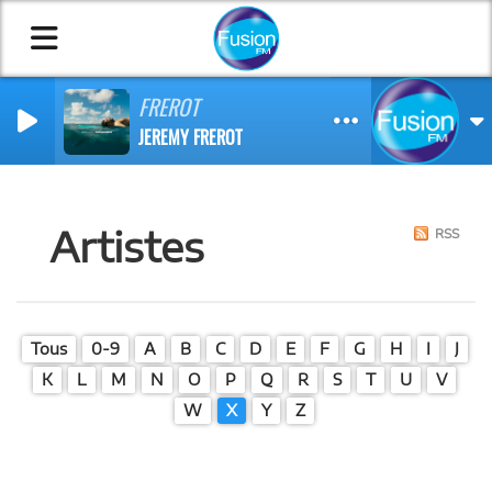
FREROT
JEREMY FREROT
Artistes
RSS
Tous
0-9
A
B
C
D
E
F
G
H
I
J
K
L
M
N
O
P
Q
R
S
T
U
V
W
X
Y
Z