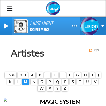
I JUST MIGHT
BRUNO MARS
Artistes
RSS
Tous
0-9
A
B
C
D
E
F
G
H
I
J
K
L
M
N
O
P
Q
R
S
T
U
V
W
X
Y
Z
MAGIC SYSTEM